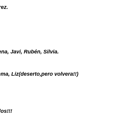
rez.
ena, Javi, Rubén, Silvia.
Inma, Liz(deserto,pero volvera!!)
os!!!