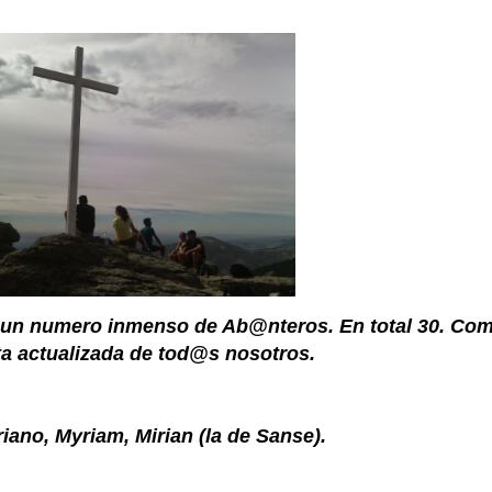
a un numero inmenso de
Ab@nteros
. En total 30. C
sta actualizada de
tod@s
nosotros.
riano
,
Myriam, Mirian
(la de Sanse).