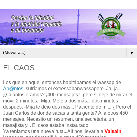
▼
EL CAOS
Los que en aquel entonces habitábamos el wassap de
Ab
@ntos
, sufríamos el extressabanwassapero. Ja, ja...
¿Cuantos eramos? ¡400 mensajes !, pero si deje de mirar el
móvil 2 minutos. -Mija: Mete a dos más... dos minutos
después. -Mija te dejo dos más... Paciente de mi... ¿Pero el
Juan Carlos de donde sacas a tanta gente? A la otros 450
mensajes. Necesito un resumen, una secretaria, un
masajista y... El caos estaba instaurado.
Ya teníamos una nueva ruta...Alf nos llevaría a
Valsain
.