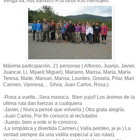
Venga va, nos fiamos!!! A la otros 450 mensajes.
Máxima participación, 21 personas ( Alfonso, Juanjo, Javier,
Juancar, Li, Mijael( Miguel), Mariano, Marisa, María, María
Teresa, Maite, Manuel, Marisa, Lourdes, Gissela, Pilar, Mari
Carmen, Vannesa, , Silvia, Juan Carlos, Rosa.).
-Rosa a vuelto...Sera masoca. Bien yuju!! Los ánimos de la
ultima ruta dan fuerzas a cualquiera
-Javier, ( Nunca pensé que volvería ) Otra grata alegría.
-Juan Carlos, Por fin conozco al reclutador.
-Juanjo, bien a este si le conozco.
-La simpática y divertida Carmen.( Valla peloteo, je je.) La
verdad siempre da una vidilla especial a las rutas).