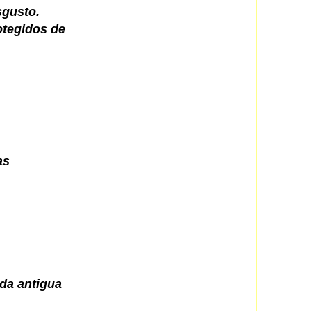
sgusto.
otegidos de
as
da antigua