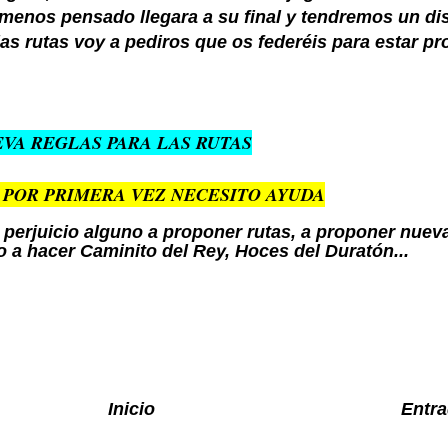
 menos pensado llegara a su final y tendremos un di
las rutas voy a pediros que os federéis para estar pr
VA REGLAS PARA LAS RUTAS
 POR PRIMERA VEZ NECESITO AYUDA
 perjuicio
alguno a
proponer rutas, a proponer nuev
o a hacer Caminito del Rey, Hoces del Duratón...
Inicio
Entra