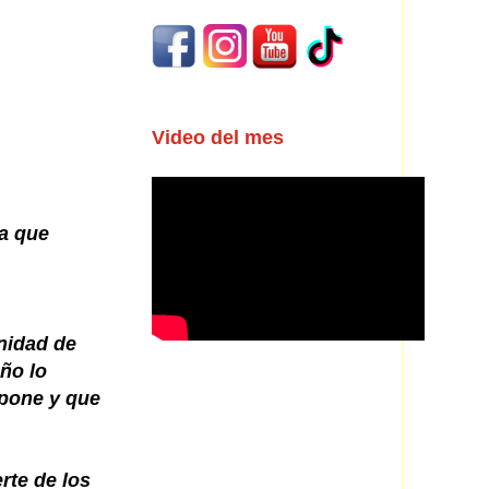
Video del mes
a que
nidad de
ño lo
opone y que
rte de los