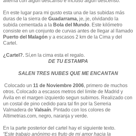
alterna con algún descanso e incluso algún descenso.
En este lugar para mi gusto esta una de las subidas más
duras de la sierra de
Guadarrama,
je, je, olvidando la
subida cementada a la
Bola del Mundo
. Este kilómetro
consiste en un conjunto de curvas antes de llegar al llamado
Puerto del Malagón
y a escasos 2 km de la Cima y del
Cartel.
¿Cartel?.
Sí,en la cima esta el regalo.
DE TU ESTAMPA
SALEN TRES NUBES QUE ME ENCANTAN
Colocado un
11 de Noviembre 2006
, primero de muchos
otros. Colocado a escasos metros del limite de Madrid y
Ávila en el margen izquierdo segun subimos. Realizado con
un costal de pino cedido para tal fin por la Serreria
Valmadera de
Valsaín
. Pintado con los colores de
Altimetrias.com, negro, naranja y verde.
En la parte posterior del cartel hay el siguiente texto.
“Este trabajo anónimo es fruto de mi amor hacia la