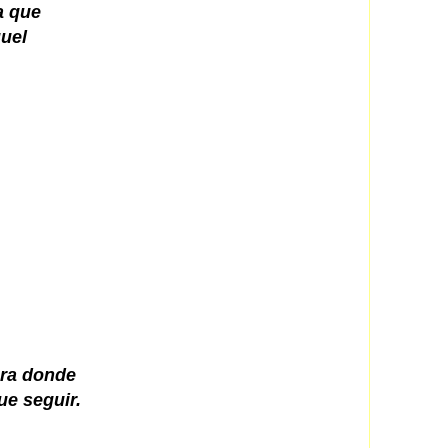
a que
quel
era donde
ue seguir.