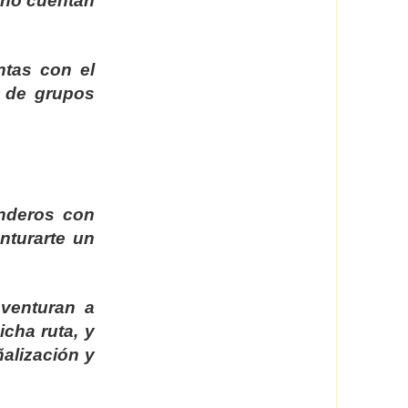
s no cuentan
ntas con el
a de grupos
nderos con
nturarte un
venturan a
icha ruta, y
ñalización y