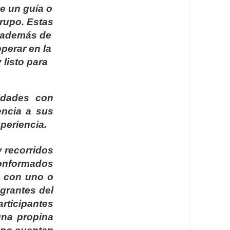
e un guía o
grupo. Estas
, además de
perar en la
 listo para
vidades con
encia a sus
periencia.
y recorridos
conformados
n con uno o
grantes del
rticipantes
una propina