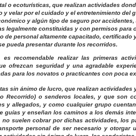
al o ecoturísticas, que realizan actividades dond
do y velar por el cuidado y el entretenimiento del 
económico y algún tipo de seguro por accidentes
cas legalmente constituidas y con permisos para o
 de personal altamente capacitado, certificado y
se pueda presentar durante los recorridos.
o, es recomendable realizar las primeras acti
 que ofrezcan seguridad y una agradable experi
das para los novatos o practicantes con poca ex
as sin ánimo de lucro, que realizan actividades 
ño Recorrido) o senderos locales, y que son 
res y allegados, y como cualquier grupo cuenta
de guías y enseñan los caminos a los demás inte
no suelen cobrar por dichas actividades, los pa
ransporte personal de ser necesario y otorgar 