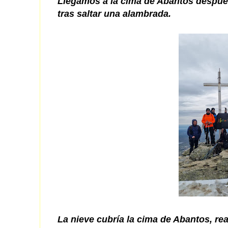
Llegamos a la cima de Abantos después
tras saltar una alambrada.
La nieve cubría la cima de Abantos, rea