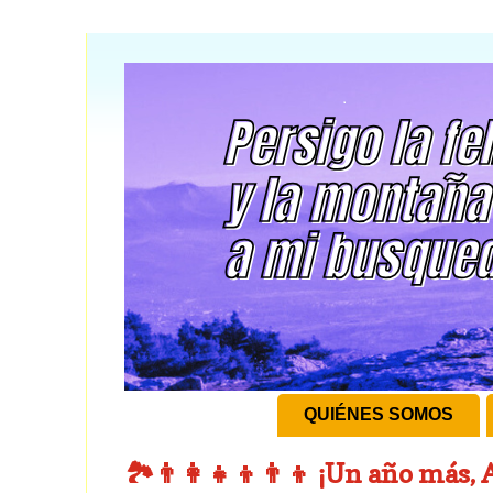
QUIÉNES SOMOS
🏞👨‍👩‍👧‍👦👨‍👦 ¡Un año más,