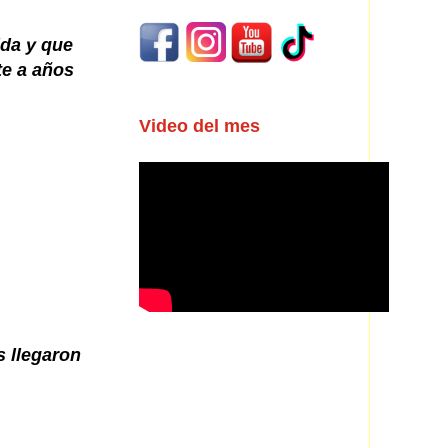
ida y que
te a años
Video del mes
s llegaron