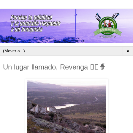
▼
Un lugar llamado, Revenga 🧙‍♂️🧙