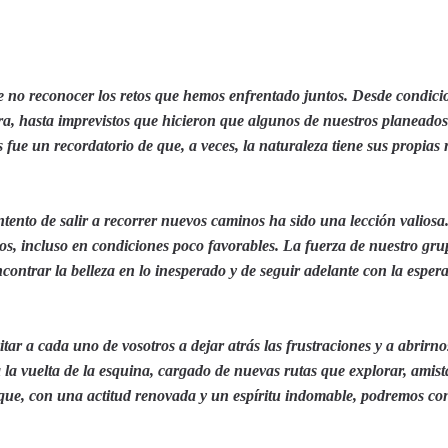
le no reconocer los retos que hemos enfrentado juntos. Desde condici
a, hasta imprevistos que hicieron que algunos de nuestros planeados
ue un recordatorio de que, a veces, la naturaleza tiene sus propias r
intento de salir a recorrer nuevos caminos ha sido una lección valios
os, incluso en condiciones poco favorables. La fuerza de nuestro gru
ntrar la belleza en lo inesperado y de seguir adelante con la esper
itar a cada uno de vosotros a dejar atrás las frustraciones y a abrirno
a la vuelta de la esquina, cargado de nuevas rutas que explorar, amis
e que, con una actitud renovada y un espíritu indomable, podremos con