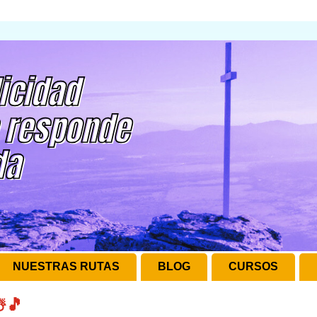
NUESTRAS RUTAS
BLOG
CURSOS
☃️🎵