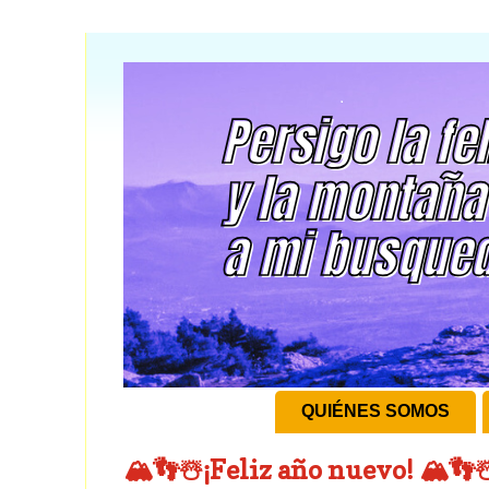
QUIÉNES SOMOS
🏔️👣☃️¡Feliz año nuevo! 🏔️👣