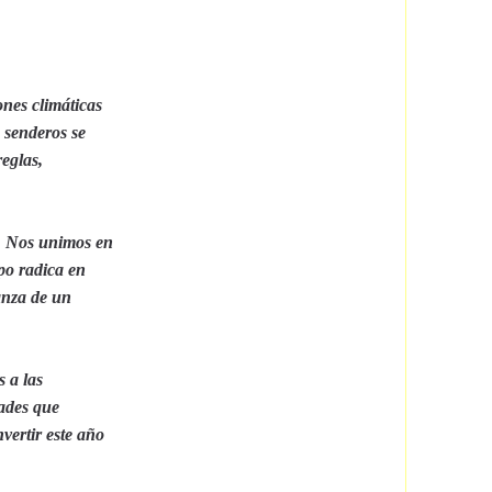
ones climáticas
 senderos se
eglas,
a. Nos unimos en
po radica en
anza de un
s a las
tades que
vertir este año