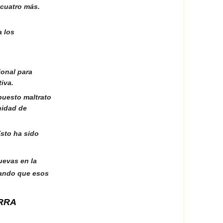
 cuatro más.
a los
ional para
iva.
puesto maltrato
nidad de
Esto ha sido
uevas en la
ntando que esos
ERRA