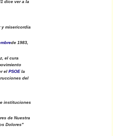
 dice ver a la
 y misericordia
embre
de 1983,
, el cura
movimiento
r el
PSOE
la
trucciones del
e instituciones
res de Nuestra
los Dolores"