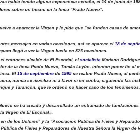
 había tenido alguna experiencia extraña, el 14 de junio de 1981
lores sobre un fresno en la finca "Prado Nuevo".
uelve a aparecer la Virgen y le pide que "se funden casas de amor
ntes mensajes en varias ocasiones, así se aparece el
18 de septi
mparo llegó a ver la Virgen hasta en 376 ocasiones.
, el entonces alcalde de El Escorial, el
socialista
Mariano Rodríguez
dor de la finca Prado Nuevo, Tomás Leyún, intentan poner fin al 
finca. El
15 de septiembre
de
1995
se reabre Prado Nuevo, al perde
erra, nunca se movilizó ni a favor ni en contra, siguiendo las ins
rique y Tarancón, que le ordenó no hacer caso de los fenómenos.
 Nuevo se ha creado y desarrollado un entramado de fundaciones 
la Virgen de El Escorial».
en de los Dolores" y la "Asociación Pública de Fieles y Reparado
 Pública de Fieles y Reparadores de Nuestra Señora la Virgen de 