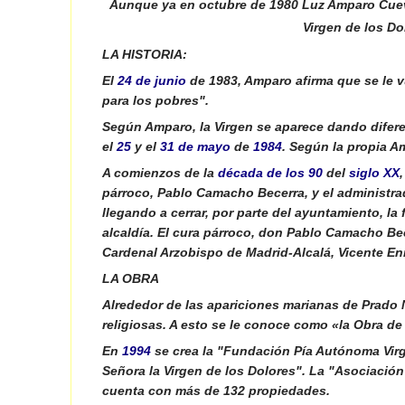
Aunque ya en octubre de 1980 Luz Amparo Cuevas
Virgen de los Do
LA HISTORIA:
El
24 de junio
de 1983, Amparo afirma que se le v
para los pobres".
Según Amparo, la Virgen se aparece dando difere
el
25
y el
31 de mayo
de
1984
. Según la propia A
A comienzos de la
década de los 90
del
siglo XX
párroco, Pablo Camacho Becerra, y el administra
llegando a cerrar, por parte del ayuntamiento, la 
alcaldía. El cura párroco, don Pablo Camacho Bec
Cardenal Arzobispo de Madrid-Alcalá, Vicente En
LA OBRA
Alrededor de las apariciones marianas de Prado
religiosas. A esto se le conoce como «la Obra de 
En
1994
se crea la "Fundación Pía Autónoma Virg
Señora la Virgen de los Dolores". La "Asociación
cuenta con más de 132 propiedades.