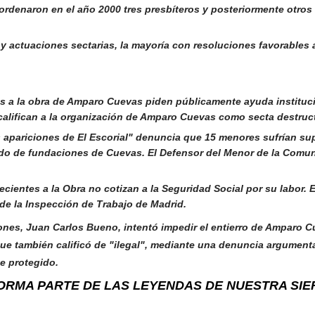
rdenaron en el año 2000 tres presbíteros y posteriormente otros
y actuaciones sectarias, la mayoría con resoluciones favorables 
os a la obra de Amparo Cuevas piden públicamente ayuda instituc
califican a la organización de Amparo Cuevas como secta destruct
s apariciones de El Escorial" denuncia que 15 menores sufrían su
mado de fundaciones de Cuevas. El Defensor del Menor de la Comu
ecientes a la Obra no cotizan a la Seguridad Social por su labor. 
 de la Inspección de Trabajo de Madrid.
iones, Juan Carlos Bueno, intentó impedir el entierro de Amparo C
a que también calificó de "ilegal", mediante una denuncia argume
e protegido.
ORMA PARTE DE LAS LEYENDAS DE NUESTRA SI