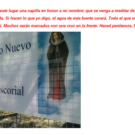
este lugar una capilla en honor a mi nombre; que se venga a meditar de
. Si hacen lo que yo digo, el agua de esta fuente curará. Todo el que v
í. Muchos serán marcados con una cruz en la frente. Haced penitencia. 