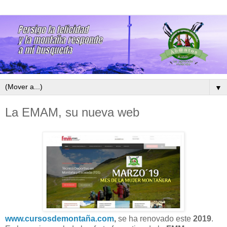
▼
La EMAM, su nueva web
www.cursosdemontaña.com
,
se ha renovado este
2019
.