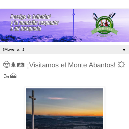
▼
🤠🌲🛤 ¡Visitamos el Monte Abantos! 💥
🥾🗻