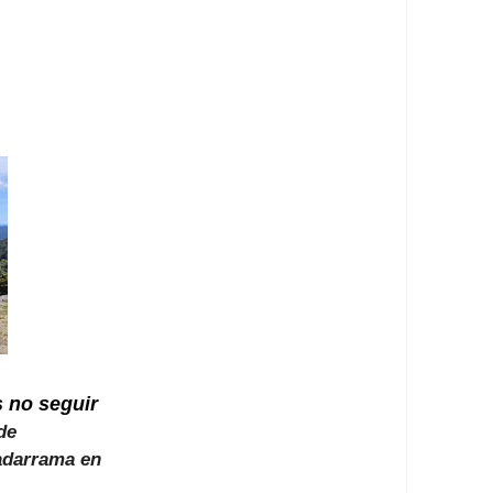
s no seguir
de
uadarrama en