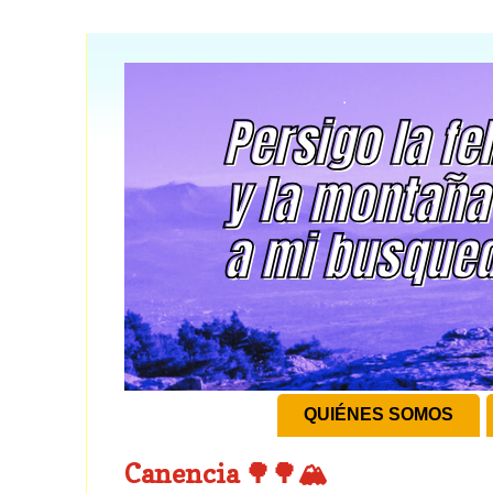
QUIÉNES SOMOS
Canencia 🌳🌳🏔️